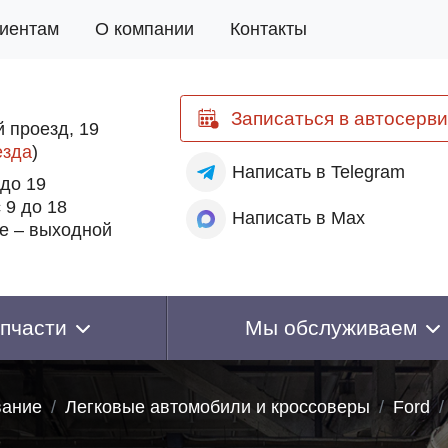
иентам
О компании
Контакты
Записаться
в автосерви
 проезд, 19
езда
)
Написать
в Telegram
 до 19
 9 до 18
Написать
в Max
е – выходной
пчасти
Мы обслуживаем
вание
Легковые автомобили и кроссоверы
Ford