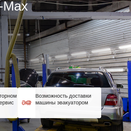
C-Max
торном
Возможность доставки
ервис
машины эвакуатором