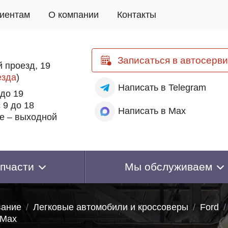
иентам
О компании
Контакты
Записаться
в автосерви
 проезд, 19
езда
)
Написать
в Telegram
 до 19
 9 до 18
Написать
в Max
е – выходной
пчасти
Мы обслуживаем
вание
Легковые автомобили и кроссоверы
Ford
-Max