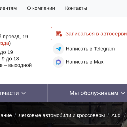
иентам
О компании
Контакты
Записаться
в автосерви
 проезд, 19
езда
)
Написать
в Telegram
 до 19
 9 до 18
Написать
в Max
е – выходной
пчасти
Мы обслуживаем
вание
Легковые автомобили и кроссоверы
Audi