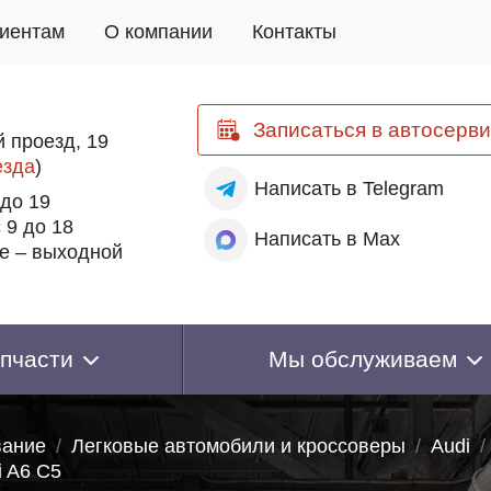
иентам
О компании
Контакты
Записаться
в автосерви
 проезд, 19
езда
)
Написать
в Telegram
 до 19
 9 до 18
Написать
в Max
е – выходной
пчасти
Мы обслуживаем
вание
Легковые автомобили и кроссоверы
Audi
i A6 C5