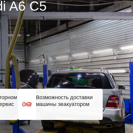
i A6 C5
торном
Возможность доставки
ервис
машины эвакуатором