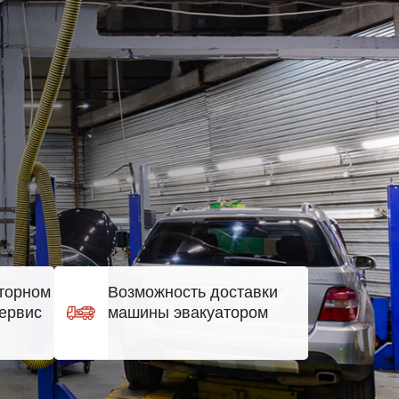
5
торном
Возможность доставки
ервис
машины эвакуатором