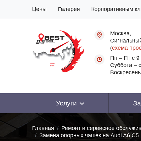
Цены
Галерея
Корпоративным кл
Москва,
Сигнальный
(
схема про
Пн – Пт с 9
Суббота – с
Воскресень
Услуги
За
Главная
Ремонт и сервисное обслужи
Замена опорных чашек на Audi A6 C5