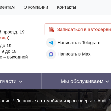
иентам
О компании
Контакты
Записаться
в автосерви
 проезд, 19
езда
)
Написать
в Telegram
 до 19
 9 до 18
Написать
в Max
е – выходной
пчасти
Мы обслуживаем
вание
Легковые автомобили и кроссоверы
Audi