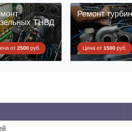
монт
Ремонт турби
зельных ТНВД
ена от
2500
руб.
Цена от
1500
руб.
ей