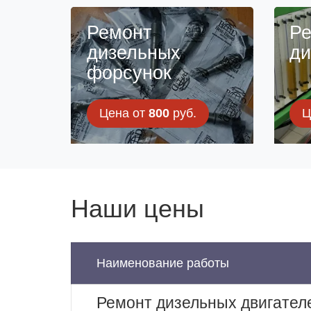
Ремонт
Ре
дизельных
ди
форсунок
Цена от
800
руб.
Ц
Наши цены
Наименование работы
Ремонт дизельных двигател