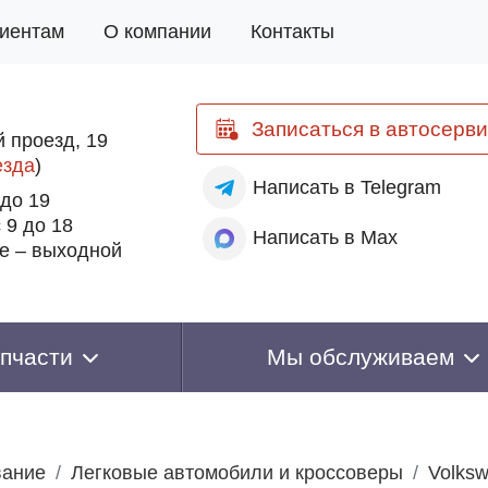
иентам
О компании
Контакты
Записаться
в автосерви
 проезд, 19
езда
)
Написать
в Telegram
 до 19
 9 до 18
Написать
в Max
е – выходной
пчасти
Мы обслуживаем
вание
Легковые автомобили и кроссоверы
Volks