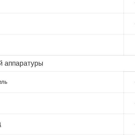
й аппаратуры
ель
Д