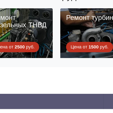
монт
Ремонт турби
зельных ТНВД
ена от
2500
руб.
Цена от
1500
руб.