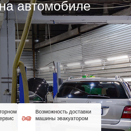
 на автомобиле
торном
Возможность доставки
ервис
машины эвакуатором