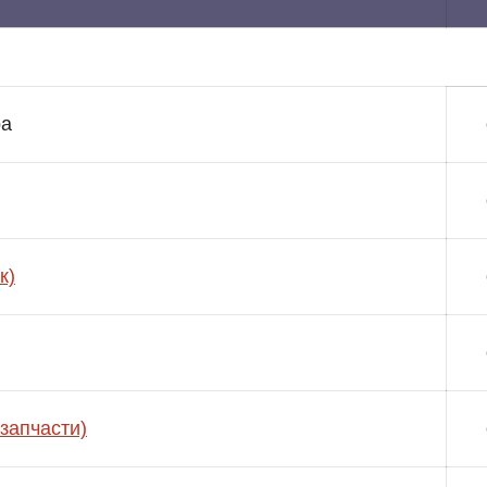
ра
к)
запчасти)