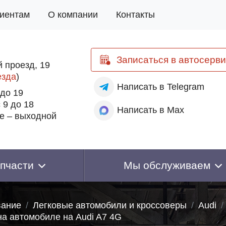
иентам
О компании
Контакты
Записаться
в автосерви
 проезд, 19
езда
)
Написать
в Telegram
 до 19
 9 до 18
Написать
в Max
е – выходной
пчасти
Мы обслуживаем
вание
Легковые автомобили и кроссоверы
Audi
на автомобиле на Audi A7 4G