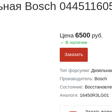
ьная Bosch 04451160
6500
Цена
руб.
В наличии
Заказать
Тип форсунки:
Дизельна
Производитель:
Bosch
Состояние:
Восстановл
Аналоги:
16450R3LG01
Задать возн