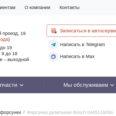
иентам
О компании
Контакты
Записаться
в автосерви
 проезд, 19
езда
)
Написать
в Telegram
 до 19
 9 до 18
Написать
в Max
е – выходной
пчасти
Мы обслуживаем
 форсунки
Форсунка дизельная Bosch 0445116056