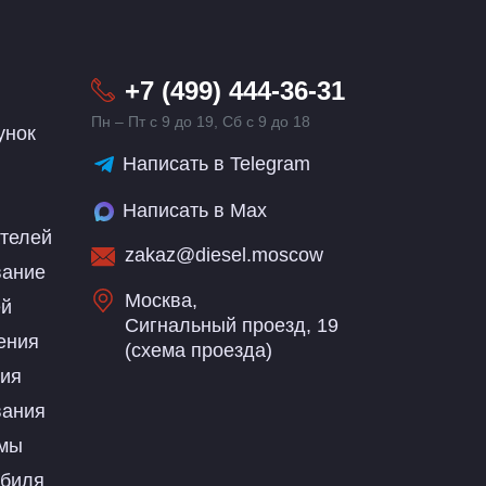
+7 (499) 444-36-31
Пн – Пт с 9 до 19, Сб с 9 до 18
унок
Написать в Telegram
Написать в Max
ателей
zakaz@diesel.moscow
вание
Москва,
ей
Сигнальный проезд, 19
ения
(
схема проезда
)
ния
вания
емы
обиля