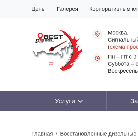
Цены
Галерея
Корпоративным кл
Москва,
Сигнальный
(
схема про
Пн – Пт с 9
Суббота – с
Воскресень
Услуги
За
Главная
Восстановленные дизельные