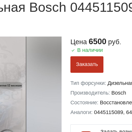
ьная Bosch 04451150
6500
Цена
руб.
В наличии
Заказать
Тип форсунки:
Дизельна
Производитель:
Bosch
Состояние:
Восстановл
Аналоги:
0445115089, 6
Задать возн