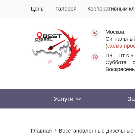
Цены
Галерея
Корпоративным кл
Москва,
Сигнальный
(
схема про
Пн – Пт с 9
Суббота – с
Воскресень
Услуги
За
Главная
Восстановленные дизельные