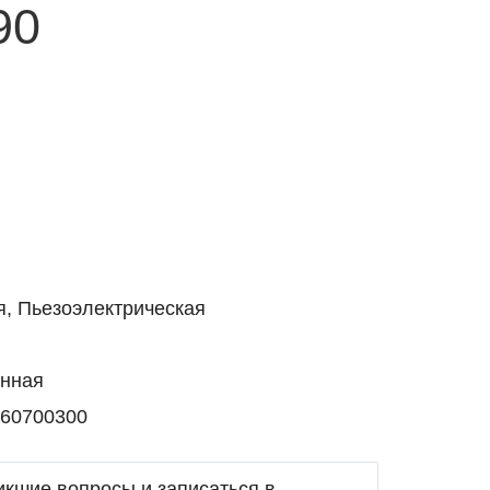
90
я, Пьезоэлектрическая
енная
460700300
икшие вопросы и записаться в