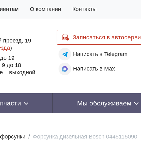
иентам
О компании
Контакты
Записаться
в автосерви
 проезд, 19
езда
)
Написать
в Telegram
 до 19
 9 до 18
Написать
в Max
е – выходной
пчасти
Мы обслуживаем
 форсунки
Форсунка дизельная Bosch 0445115090