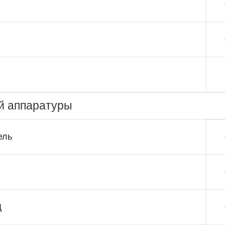
й аппаратуры
ель
Д