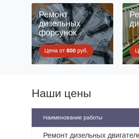
Ремонт
Ре
дизельных
ди
форсунок
Цена от
800
руб.
Ц
Наши цены
Наименование работы
Ремонт дизельных двигател