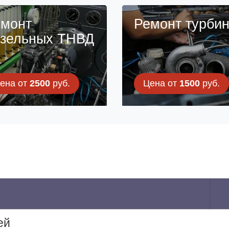
монт
Ремонт турби
зельных ТНВД
ена от
2500
руб.
Цена от
1500
руб.
ей