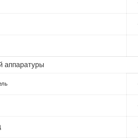
й аппаратуры
ель
Д