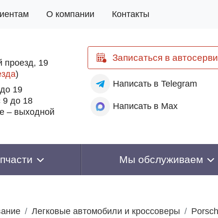
иентам
О компании
Контакты
Записаться
в автосерви
 проезд, 19
езда
)
Написать
в Telegram
 до 19
 9 до 18
Написать
в Max
е – выходной
пчасти
Мы обслуживаем
вание
Легковые автомобили и кроссоверы
Porsc