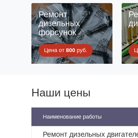
Ремонт
Ре
дизельных
ди
форсунок
Цена от
800
руб.
Ц
Наши цены
Наименование работы
Ремонт дизельных двигател