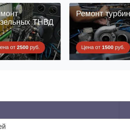
монт
Ремонт турби
зельных ТНВД
ена от
2500
руб.
Цена от
1500
руб.
ей