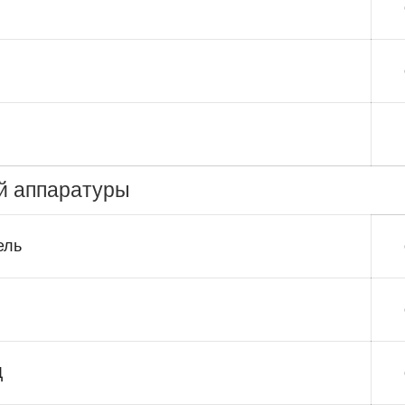
й аппаратуры
ель
Д