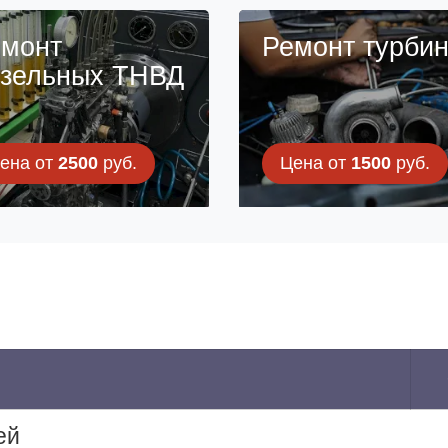
монт
Ремонт турби
зельных ТНВД
ена от
2500
руб.
Цена от
1500
руб.
ей