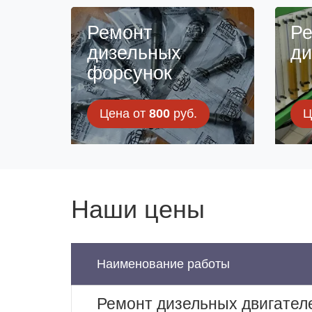
Ремонт
Ре
дизельных
ди
форсунок
Цена от
800
руб.
Ц
Наши цены
Наименование работы
Ремонт дизельных двигател