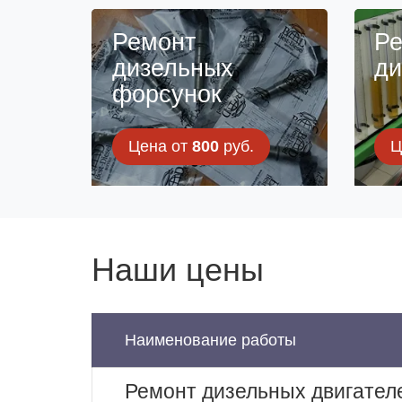
Ремонт
Ре
дизельных
ди
форсунок
Цена от
800
руб.
Ц
Наши цены
Наименование работы
Ремонт дизельных двигател