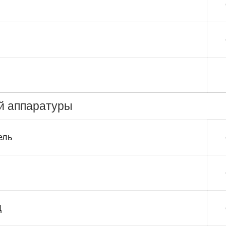
й аппаратуры
ель
Д