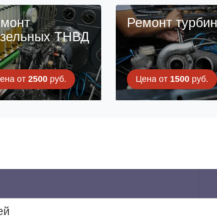
монт
Ремонт турби
зельных ТНВД
ена от
2500
руб.
Цена от
1500
руб.
ей