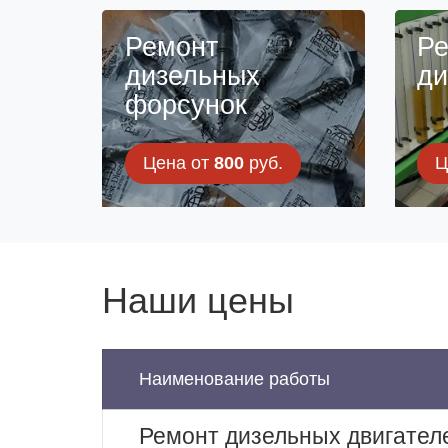
Ремонт
Ре
дизельных
ди
форсунок
Цена от
800
руб.
Ц
Наши цены
Наименование работы
Ремонт дизельных двигател