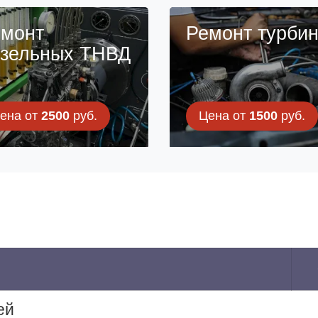
монт
Ремонт турби
зельных ТНВД
ена от
2500
руб.
Цена от
1500
руб.
ей