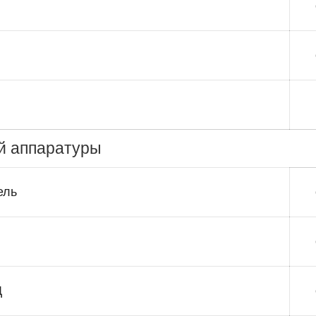
й аппаратуры
ель
Д